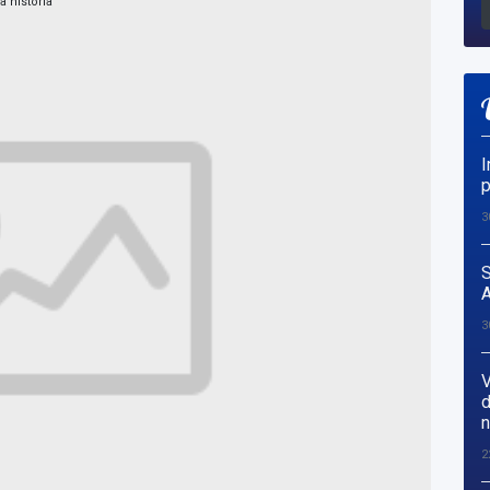
I
p
3
S
A
3
V
d
n
2