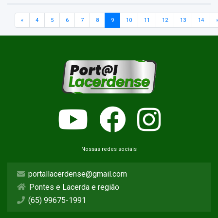
«
4
5
6
7
8
9
10
11
12
13
14
Nossas redes sociais
portallacerdense@gmail.com
Pontes e Lacerda e região
(65) 99675-1991