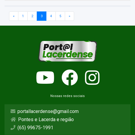
«
1
2
3
4
5
»
Nossas redes sociais
portallacerdense@gmail.com
Pontes e Lacerda e região
(65) 99675-1991